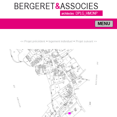
MENU
-
-
<< Projet précédent
logement individuel
Projet suivant >>