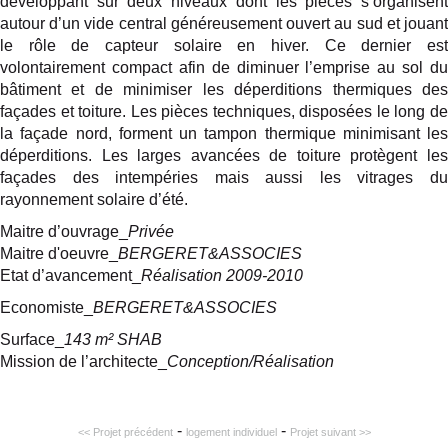
développant sur deux niveaux dont les pièces s’organisent
autour d’un vide central généreusement ouvert au sud et jouant
le rôle de capteur solaire en hiver. Ce dernier est
volontairement compact afin de diminuer l’emprise au sol du
bâtiment et de minimiser les déperditions thermiques des
façades et toiture. Les pièces techniques, disposées le long de
la façade nord, forment un tampon thermique minimisant les
déperditions. Les larges avancées de toiture protègent les
façades des intempéries mais aussi les vitrages du
rayonnement solaire d’été.
Maitre d’ouvrage_
Privée
Maitre d'oeuvre_
BERGERET&ASSOCIES
Etat d’avancement_
Réalisation 2009-2010
Economiste_
BERGERET&ASSOCIES
Surface_
143 m² SHAB
Mission de l’architecte_
Conception/Réalisation
-
-
<< Projet précédent
logement individuel
Projet suivant >>