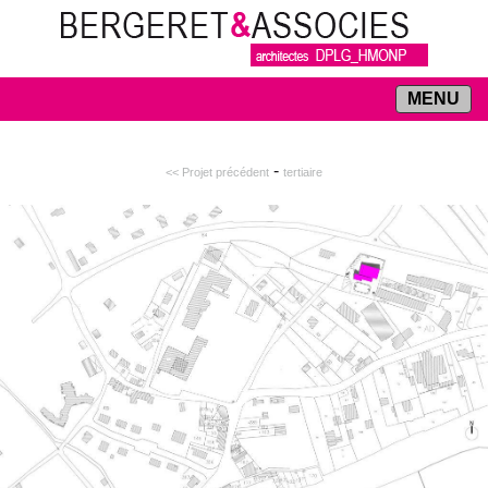
MENU
-
<< Projet précédent
tertiaire