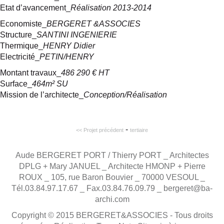
Etat d’avancement_
Réalisation 2013-2014
Economiste_
BERGERET &ASSOCIES
Structure_
SANTINI INGENIERIE
Thermique_
HENRY Didier
Electricité_
PETIN/HENRY
Montant travaux_
486 290 € HT
Surface_
464m² SU
Mission de l’architecte_
Conception/Réalisation
-
<< Projet précédent
tertiaire
Aude BERGERET PORT / Thierry PORT _ Architectes
DPLG + Mary JANUEL _ Architecte HMONP + Pierre
ROUX _ 105, rue Baron Bouvier _ 70000 VESOUL _
Tél.03.84.97.17.67 _ Fax.03.84.76.09.79 _ bergeret@ba-
archi.com
Copyright © 2015
BERGERET&ASSOCIES
- Tous droits