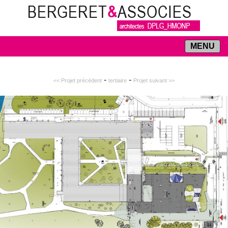
MENU
-
-
<< Projet précédent
tertiaire
Projet suivant >>