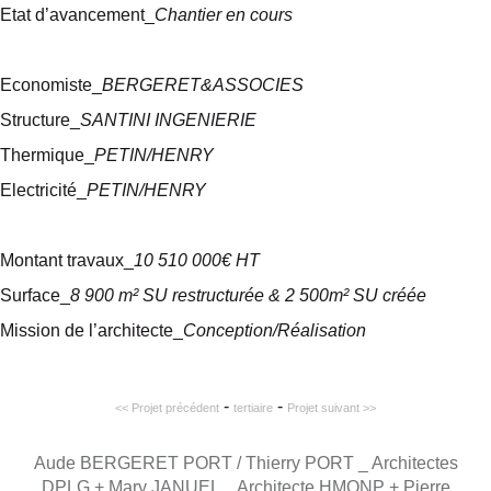
Etat d’avancement_
Chantier en cours
Economiste_
BERGERET&ASSOCIES
Structure_
SANTINI INGENIERIE
Thermique_
PETIN/HENRY
Electricité_
PETIN/HENRY
Montant travaux_
10 510 000€ HT
Surface_
8 900 m² SU restructurée & 2 500m² SU créée
Mission de l’architecte_
Conception/Réalisation
-
-
<< Projet précédent
tertiaire
Projet suivant >>
Aude BERGERET PORT / Thierry PORT _ Architectes
DPLG + Mary JANUEL _ Architecte HMONP + Pierre